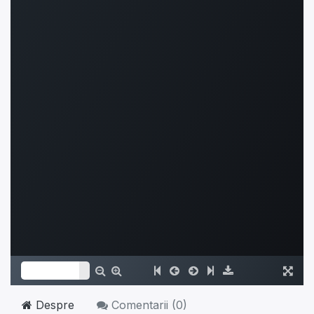
Despre
Comentarii (
0
)