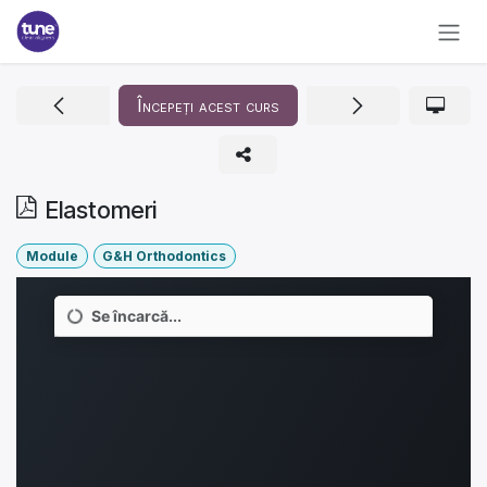
Sari la conținut
Începeți acest curs
Elastomeri
Module
G&H Orthodontics